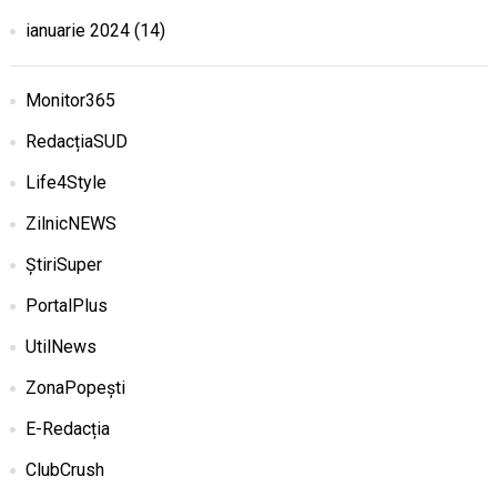
ianuarie 2024
(14)
Monitor365
RedacțiaSUD
Life4Style
ZilnicNEWS
ȘtiriSuper
PortalPlus
UtilNews
ZonaPopești
E-Redacția
ClubCrush