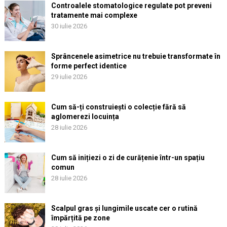
Controalele stomatologice regulate pot preveni
tratamente mai complexe
30 iulie 2026
Sprâncenele asimetrice nu trebuie transformate în
forme perfect identice
29 iulie 2026
Cum să-ți construiești o colecție fără să
aglomerezi locuința
28 iulie 2026
Cum să inițiezi o zi de curățenie într-un spațiu
comun
28 iulie 2026
Scalpul gras și lungimile uscate cer o rutină
împărțită pe zone