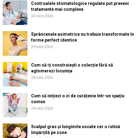
Controalele stomatologice regulate pot preveni
tratamente mai complexe
30 iulie 2026
Sprâncenele asimetrice nu trebuie transformate în
forme perfect identice
29 iulie 2026
Cum să-ți construiești o colecție fără să
aglomerezi locuința
28 iulie 2026
Cum să inițiezi o zi de curățenie într-un spațiu
comun
28 iulie 2026
Scalpul gras și lungimile uscate cer o rutină
împărțită pe zone