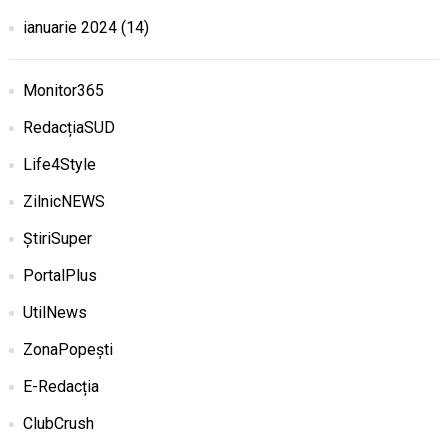
ianuarie 2024
(14)
Monitor365
RedacțiaSUD
Life4Style
ZilnicNEWS
ȘtiriSuper
PortalPlus
UtilNews
ZonaPopești
E-Redacția
ClubCrush