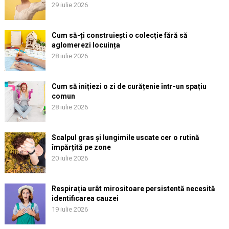
29 iulie 2026
Cum să-ți construiești o colecție fără să
aglomerezi locuința
28 iulie 2026
Cum să inițiezi o zi de curățenie într-un spațiu
comun
28 iulie 2026
Scalpul gras și lungimile uscate cer o rutină
împărțită pe zone
20 iulie 2026
Respirația urât mirositoare persistentă necesită
identificarea cauzei
19 iulie 2026