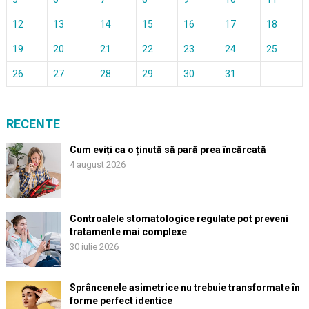
12
13
14
15
16
17
18
19
20
21
22
23
24
25
26
27
28
29
30
31
RECENTE
Cum eviți ca o ținută să pară prea încărcată
4 august 2026
Controalele stomatologice regulate pot preveni
tratamente mai complexe
30 iulie 2026
Sprâncenele asimetrice nu trebuie transformate în
forme perfect identice