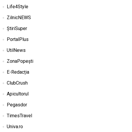
Life4Style
ZilnicNEWS
ȘtiriSuper
PortalPlus
UtilNews
ZonaPopești
E-Redacția
ClubCrush
Apicultorul
Pegasdor
TimesTravel
Univa.ro