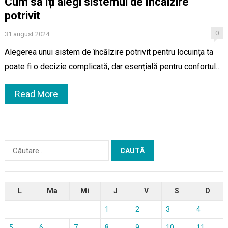
Cum să îți alegi sistemul de încălzire
potrivit
0
31 august 2024
Alegerea unui sistem de încălzire potrivit pentru locuința ta
poate fi o decizie complicată, dar esențială pentru confortul…
Read More
Caută
după:
L
Ma
Mi
J
V
S
D
1
2
3
4
5
6
7
8
9
10
11