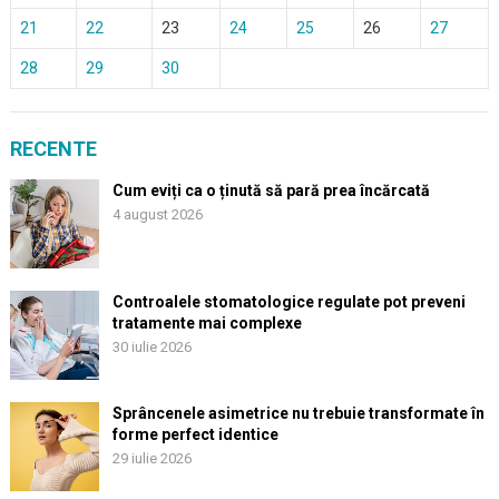
21
22
23
24
25
26
27
28
29
30
RECENTE
Cum eviți ca o ținută să pară prea încărcată
4 august 2026
Controalele stomatologice regulate pot preveni
tratamente mai complexe
30 iulie 2026
Sprâncenele asimetrice nu trebuie transformate în
forme perfect identice
29 iulie 2026