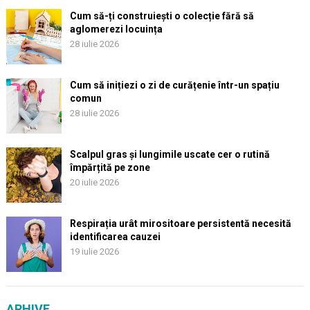
Cum să-ți construiești o colecție fără să
aglomerezi locuința
28 iulie 2026
Cum să inițiezi o zi de curățenie într-un spațiu
comun
28 iulie 2026
Scalpul gras și lungimile uscate cer o rutină
împărțită pe zone
20 iulie 2026
Respirația urât mirositoare persistentă necesită
identificarea cauzei
19 iulie 2026
ARHIVE