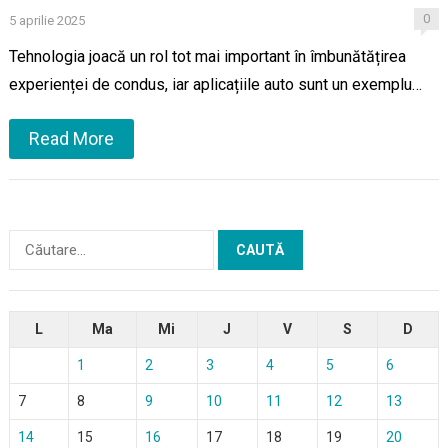
0
5 aprilie 2025
Tehnologia joacă un rol tot mai important în îmbunătățirea
experienței de condus, iar aplicațiile auto sunt un exemplu…
Read More
Caută
după:
L
Ma
Mi
J
V
S
D
1
2
3
4
5
6
7
8
9
10
11
12
13
14
15
16
17
18
19
20