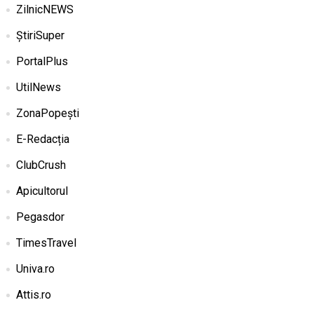
ZilnicNEWS
ȘtiriSuper
PortalPlus
UtilNews
ZonaPopești
E-Redacția
ClubCrush
Apicultorul
Pegasdor
TimesTravel
Univa.ro
Attis.ro