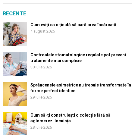
RECENTE
Cum eviți ca o ținută să pară prea încărcată
4 august 2026
Controalele stomatologice regulate pot preveni
tratamente mai complexe
30 iulie 2026
Sprâncenele asimetrice nu trebuie transformate în
forme perfect identice
29 iulie 2026
Cum să-ți construiești o colecție fără să
aglomerezi locuința
28 iulie 2026