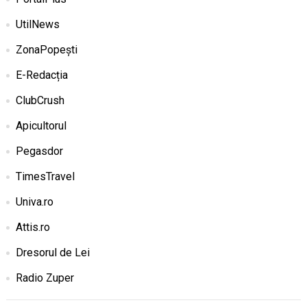
UtilNews
ZonaPopești
E-Redacția
ClubCrush
Apicultorul
Pegasdor
TimesTravel
Univa.ro
Attis.ro
Dresorul de Lei
Radio Zuper