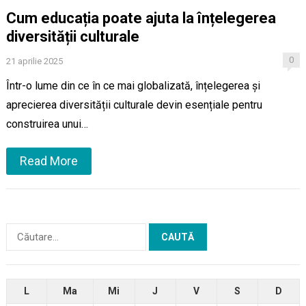
Cum educația poate ajuta la înțelegerea
diversității culturale
0
21 aprilie 2025
Într-o lume din ce în ce mai globalizată, înțelegerea și
aprecierea diversității culturale devin esențiale pentru
construirea unui…
Read More
Caută
după:
L
Ma
Mi
J
V
S
D