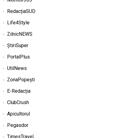
RedacțiaSUD
Life4Style
ZilnicNEWS
ȘtiriSuper
PortalPlus
UtilNews
ZonaPopești
E-Redacția
ClubCrush
Apicultorul
Pegasdor
TimesTravel