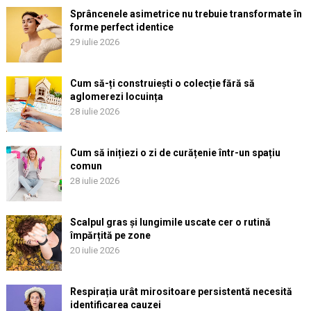
Sprâncenele asimetrice nu trebuie transformate în
forme perfect identice
29 iulie 2026
Cum să-ți construiești o colecție fără să
aglomerezi locuința
28 iulie 2026
Cum să inițiezi o zi de curățenie într-un spațiu
comun
28 iulie 2026
Scalpul gras și lungimile uscate cer o rutină
împărțită pe zone
20 iulie 2026
Respirația urât mirositoare persistentă necesită
identificarea cauzei