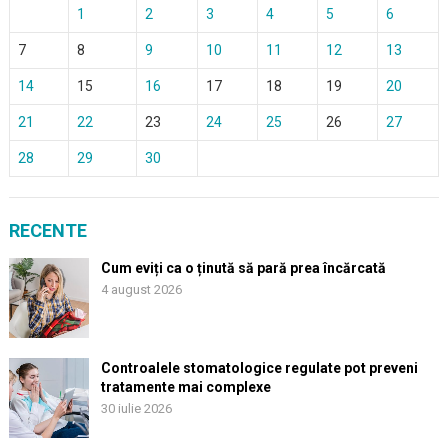
1
2
3
4
5
6
7
8
9
10
11
12
13
14
15
16
17
18
19
20
21
22
23
24
25
26
27
28
29
30
RECENTE
Cum eviți ca o ținută să pară prea încărcată
4 august 2026
Controalele stomatologice regulate pot preveni
tratamente mai complexe
30 iulie 2026